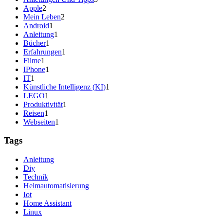
Apple
2
Mein Leben
2
Android
1
Anleitung
1
Bücher
1
Erfahrungen
1
Filme
1
IPhone
1
IT
1
Künstliche Intelligenz (KI)
1
LEGO
1
Produktivität
1
Reisen
1
Webseiten
1
Tags
Anleitung
Diy
Technik
Heimautomatisierung
Iot
Home Assistant
Linux