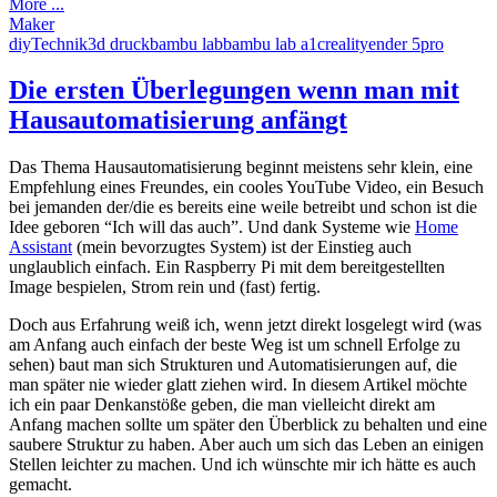
More ...
Maker
diy
Technik
3d druck
bambu lab
bambu lab a1
creality
ender 5pro
Die ersten Überlegungen wenn man mit
Hausautomatisierung anfängt
Das Thema Hausautomatisierung beginnt meistens sehr klein, eine
Empfehlung eines Freundes, ein cooles YouTube Video, ein Besuch
bei jemanden der/die es bereits eine weile betreibt und schon ist die
Idee geboren “Ich will das auch”. Und dank Systeme wie
Home
Assistant
(mein bevorzugtes System) ist der Einstieg auch
unglaublich einfach. Ein Raspberry Pi mit dem bereitgestellten
Image bespielen, Strom rein und (fast) fertig.
Doch aus Erfahrung weiß ich, wenn jetzt direkt losgelegt wird (was
am Anfang auch einfach der beste Weg ist um schnell Erfolge zu
sehen) baut man sich Strukturen und Automatisierungen auf, die
man später nie wieder glatt ziehen wird. In diesem Artikel möchte
ich ein paar Denkanstöße geben, die man vielleicht direkt am
Anfang machen sollte um später den Überblick zu behalten und eine
saubere Struktur zu haben. Aber auch um sich das Leben an einigen
Stellen leichter zu machen. Und ich wünschte mir ich hätte es auch
gemacht.