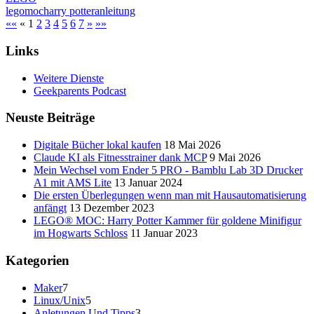
lego
moc
harry potter
anleitung
««
«
1
2
3
4
5
6
7
»
»»
Links
Weitere Dienste
Geekparents Podcast
Neuste Beiträge
Digitale Bücher lokal kaufen
18 Mai 2026
Claude KI als Fitnesstrainer dank MCP
9 Mai 2026
Mein Wechsel vom Ender 5 PRO - Bamblu Lab 3D Drucker
A1 mit AMS Lite
13 Januar 2024
Die ersten Überlegungen wenn man mit Hausautomatisierung
anfängt
13 Dezember 2023
LEGO® MOC: Harry Potter Kammer für goldene Minifigur
im Hogwarts Schloss
11 Januar 2023
Kategorien
Maker
7
Linux/Unix
5
Anletungen Und Tipps
3