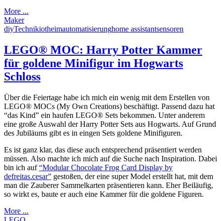
More ...
Maker
diy
Technik
iot
heimautomatisierung
home assistant
sensoren
LEGO® MOC: Harry Potter Kammer
für goldene Minifigur im Hogwarts
Schloss
Über die Feiertage habe ich mich ein wenig mit dem Erstellen von
LEGO® MOCs (My Own Creations) beschäftigt. Passend dazu hat
“das Kind” ein haufen LEGO® Sets bekommen. Unter anderem
eine große Auswahl der Harry Potter Sets aus Hogwarts. Auf Grund
des Jubiläums gibt es in eingen Sets goldene Minifiguren.
Es ist ganz klar, das diese auch entsprechend präsentiert werden
müssen. Also machte ich mich auf die Suche nach Inspiration. Dabei
bin ich auf
“Modular Chocolate Frog Card Display by
defreitas.cesar”
gestoßen, der eine super Model erstellt hat, mit dem
man die Zauberer Sammelkarten präsentieren kann. Eher Beiläufig,
so wirkt es, baute er auch eine Kammer für die goldene Figuren.
More ...
LEGO