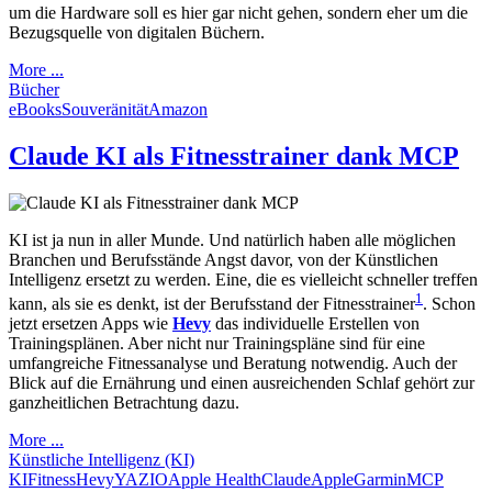
um die Hardware soll es hier gar nicht gehen, sondern eher um die
Bezugsquelle von digitalen Büchern.
More ...
Bücher
eBooks
Souveränität
Amazon
Claude KI als Fitnesstrainer dank MCP
KI ist ja nun in aller Munde. Und natürlich haben alle möglichen
Branchen und Berufsstände Angst davor, von der Künstlichen
Intelligenz ersetzt zu werden. Eine, die es vielleicht schneller treffen
1
kann, als sie es denkt, ist der Berufsstand der Fitnesstrainer
. Schon
jetzt ersetzen Apps wie
Hevy
das individuelle Erstellen von
Trainingsplänen. Aber nicht nur Trainingspläne sind für eine
umfangreiche Fitnessanalyse und Beratung notwendig. Auch der
Blick auf die Ernährung und einen ausreichenden Schlaf gehört zur
ganzheitlichen Betrachtung dazu.
More ...
Künstliche Intelligenz (KI)
KI
Fitness
Hevy
YAZIO
Apple Health
Claude
Apple
Garmin
MCP