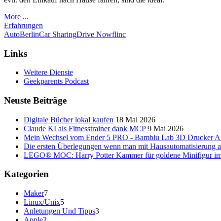
More ...
Erfahrungen
Auto
Berlin
Car Sharing
Drive Now
flinc
Links
Weitere Dienste
Geekparents Podcast
Neuste Beiträge
Digitale Bücher lokal kaufen
18 Mai 2026
Claude KI als Fitnesstrainer dank MCP
9 Mai 2026
Mein Wechsel vom Ender 5 PRO - Bamblu Lab 3D Drucker A
Die ersten Überlegungen wenn man mit Hausautomatisierung a
LEGO® MOC: Harry Potter Kammer für goldene Minifigur im
Kategorien
Maker
7
Linux/Unix
5
Anletungen Und Tipps
3
Apple
2