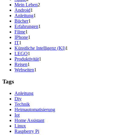
Mein Leben
2
Android
1
Anleitung
1
Bücher
1
Erfahrungen
1
Filme
1
IPhone
1
IT
1
Künstliche Intelligenz (KI)
1
LEGO
1
Produktivität
1
Reisen
1
Webseiten
1
Tags
Anleitung
Diy
Technik
Heimautomatisierung
Iot
Home Assistant
Linux
Raspberry Pi