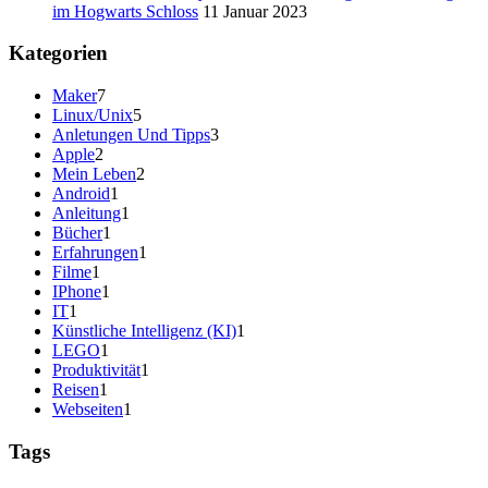
im Hogwarts Schloss
11 Januar 2023
Kategorien
Maker
7
Linux/Unix
5
Anletungen Und Tipps
3
Apple
2
Mein Leben
2
Android
1
Anleitung
1
Bücher
1
Erfahrungen
1
Filme
1
IPhone
1
IT
1
Künstliche Intelligenz (KI)
1
LEGO
1
Produktivität
1
Reisen
1
Webseiten
1
Tags