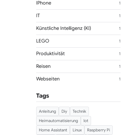
IPhone
1
IT
1
Künstliche Intelligenz (KI)
1
LEGO
1
Produktivität
1
Reisen
1
Webseiten
1
Tags
Anleitung
Diy
Technik
Heimautomatisierung
Iot
Home Assistant
Linux
Raspberry Pi