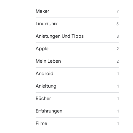
Maker
7
Linux/Unix
5
Anletungen Und Tipps
3
Apple
2
Mein Leben
2
Android
1
Anleitung
1
Bücher
1
Erfahrungen
1
Filme
1